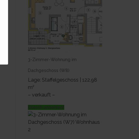
3-Zimmer-Wohnung im
Dachgeschoss (W8)
Lage: Staffelgeschoss | 122,98
m²
– verkauft –
Gleich ansehen!