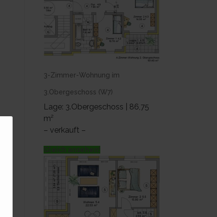
3-Zimmer-Wohnung im
3.Obergeschoss (W7)
Lage: 3.Obergeschoss | 86,75
m²
– verkauft –
Gleich ansehen!