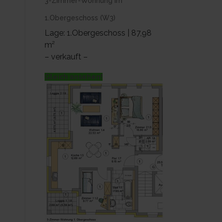
3-Zimmer-Wohnung im
1.Obergeschoss (W3)
Lage: 1.Obergeschoss | 87,98
m²
– verkauft –
Gleich ansehen!