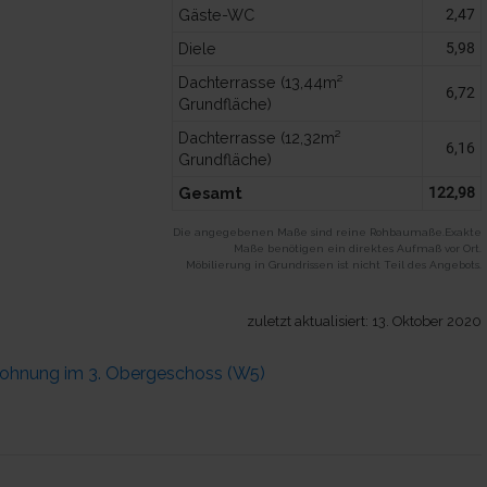
Gäste-WC
2,47
Diele
5,98
Dachterrasse (13,44m²
6,72
Grundfläche)
Dachterrasse (12,32m²
6,16
Grundfläche)
Gesamt
122,98
Die angegebenen Maße sind reine Rohbaumaße.Exakte
Maße benötigen ein direktes Aufmaß vor Ort.
Möbilierung in Grundrissen ist nicht Teil des Angebots.
zuletzt aktualisiert: 13. Oktober 2020
hnung im 3. Obergeschoss (W5)