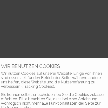
WIR BENUTZEN COOKIES
Wir nutzen Cookies auf unserer Website. Einige von ihnen
sind essenziell für den Betrieb der Seite, während andere
uns helfen, diese Website und die Nutzererfahrung zu
verbessern (Tracking Cookies).
Sie können selbst entscheiden, ob Sie die Cookies zulassen
möchten. Bitte beachten Sie, dass bei einer Ablehnung
womöglich nicht mehr alle Funktionalitäten der Seite zur
Verfügung stehen.