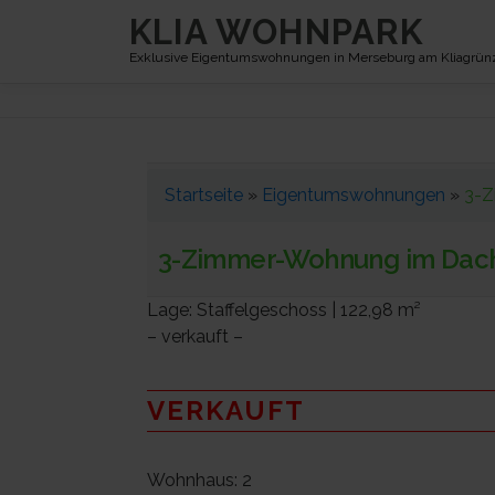
Zum
KLIA WOHNPARK
Inhalt
Exklusive Eigentumswohnungen in Merseburg am Kliagrü
springen
Startseite
»
Eigentumswohnungen
»
3-Z
3-Zimmer-Wohnung im Dach
Lage: Staffelgeschoss | 122,98 m²
– verkauft –
VERKAUFT
Wohnhaus:
2